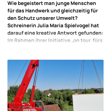
Wie begeistert man junge Menschen
für das Handwerk und gleichzeitig für
den Schutz unserer Umwelt?
Schreinerin Julia Maria Spielvogel hat
darauf eine kreative Antwort gefunden:
Im Rahmen ihrer Initiative „on tour. fürs
handwerk.“ baute sie gemeinsam mit
Schülern der Abt-Bessel-Realschule in
Buchen zwei Bienenhotels – mit Holz,
Herzblut und einer großen Portion
Engagement.
Die Idee dahinter: Handwerk nicht nur als
Beruf, sondern als sinnstiftende Tätigkeit
erlebbar machen. Die Jugendlichen
lernten, wie man mit einfachen Mitteln