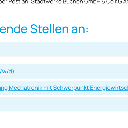
per Post an: Stadtwerke Buchen GmbH & Co KG A
gende Stellen an:
/w/d)
ang Mechatronik mit Schwerpunkt Energiewirtsc