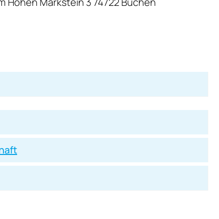
m Hohen Markstein 3 74722 Buchen
haft