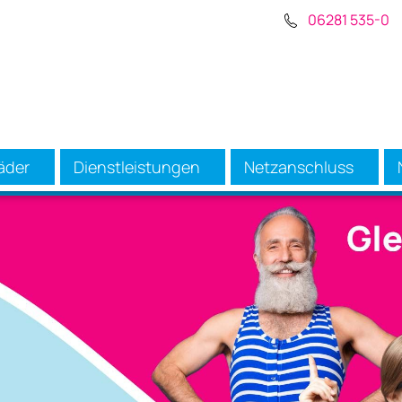
06281 535-0
äder
Dienstleistungen
Netzanschluss