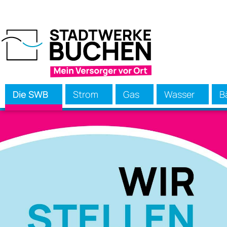
Die SWB
Strom
Gas
Wasser
B