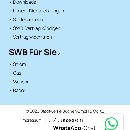
Downloads
Unsere Dienstleistungen
Stellenangebote
SWB-Vertrag kündigen
Vertrag widerrufen
SWB Für Sie
Strom
Gas
Wasser
Bäder
© 2026 Stadtwerke Buchen GmbH & Co KG
Zu unserem
Impressum
Datenschutz
Leichte Sprache
WhatsApp
-Chat
Barrierefreiheit